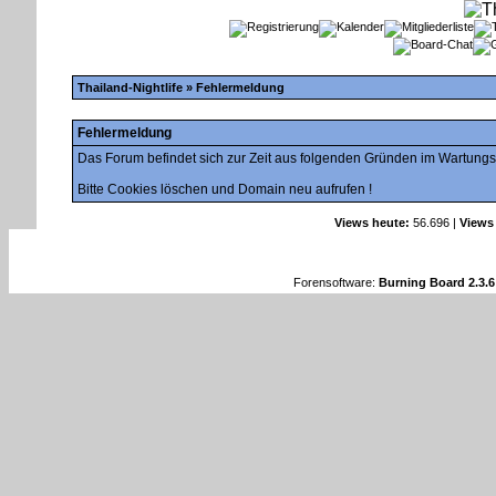
Thailand-Nightlife
» Fehlermeldung
Fehlermeldung
Das Forum befindet sich zur Zeit aus folgenden Gründen im Wartung
Bitte Cookies löschen und Domain neu aufrufen !
Views heute:
56.696 |
Views
Forensoftware:
Burning Board 2.3.6