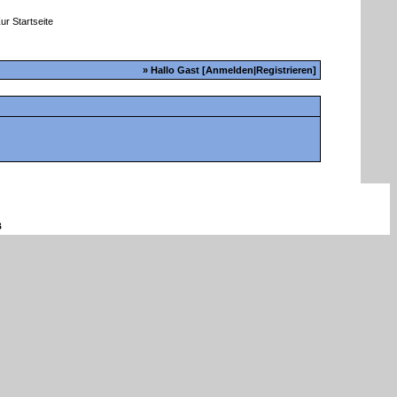
» Hallo Gast [
Anmelden
|
Registrieren
]
B