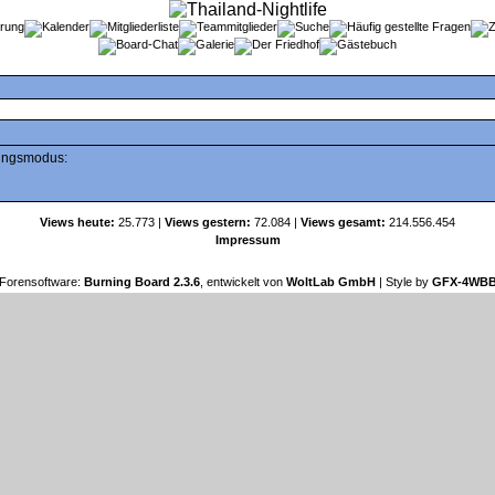
tungsmodus:
Views heute:
25.773 |
Views gestern:
72.084 |
Views gesamt:
214.556.454
Impressum
Forensoftware:
Burning Board 2.3.6
, entwickelt von
WoltLab GmbH
| Style by
GFX-4WB