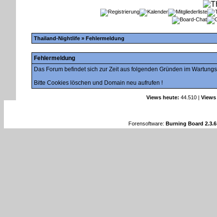
Thailand-Nightlife
» Fehlermeldung
Fehlermeldung
Das Forum befindet sich zur Zeit aus folgenden Gründen im Wartung
Bitte Cookies löschen und Domain neu aufrufen !
Views heute:
44.510 |
Views
Forensoftware:
Burning Board 2.3.6