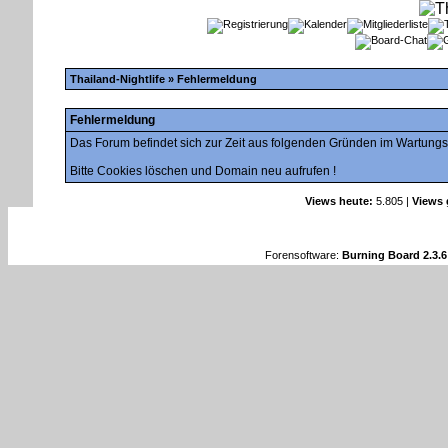
Thailand-Nightlife
» Fehlermeldung
Fehlermeldung
Das Forum befindet sich zur Zeit aus folgenden Gründen im Wartung
Bitte Cookies löschen und Domain neu aufrufen !
Views heute:
5.805 |
Views 
Forensoftware:
Burning Board 2.3.6