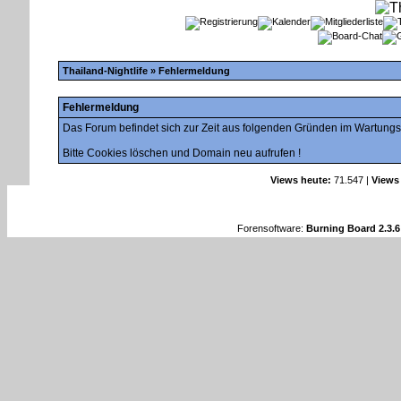
Thailand-Nightlife
» Fehlermeldung
Fehlermeldung
Das Forum befindet sich zur Zeit aus folgenden Gründen im Wartung
Bitte Cookies löschen und Domain neu aufrufen !
Views heute:
71.547 |
Views
Forensoftware:
Burning Board 2.3.6