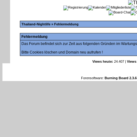
Thailand-Nightlife
» Fehlermeldung
Fehlermeldung
Das Forum befindet sich zur Zeit aus folgenden Gründen im Wartung
Bitte Cookies löschen und Domain neu aufrufen !
Views heute:
24.407 |
Views
Forensoftware:
Burning Board 2.3.6