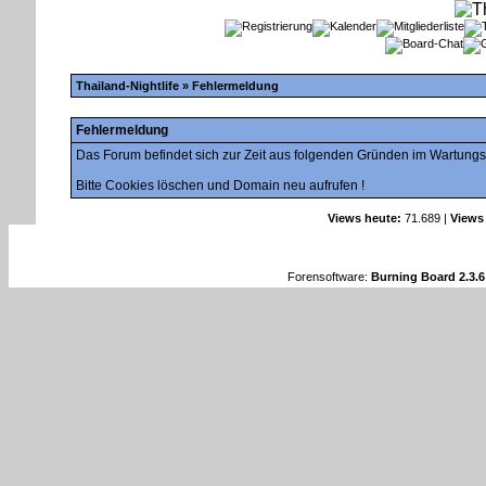
Thailand-Nightlife
» Fehlermeldung
Fehlermeldung
Das Forum befindet sich zur Zeit aus folgenden Gründen im Wartung
Bitte Cookies löschen und Domain neu aufrufen !
Views heute:
71.689 |
Views
Forensoftware:
Burning Board 2.3.6