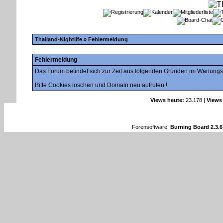
Thailand-Nightlife
» Fehlermeldung
Fehlermeldung
Das Forum befindet sich zur Zeit aus folgenden Gründen im Wartung
Bitte Cookies löschen und Domain neu aufrufen !
Views heute:
23.178 |
Views
Forensoftware:
Burning Board 2.3.6