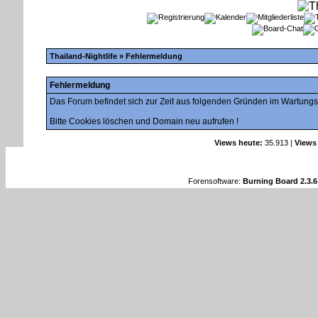
Thailand-Nightlife
» Fehlermeldung
Fehlermeldung
Das Forum befindet sich zur Zeit aus folgenden Gründen im Wartung
Bitte Cookies löschen und Domain neu aufrufen !
Views heute:
35.913 |
Views
Forensoftware:
Burning Board 2.3.6