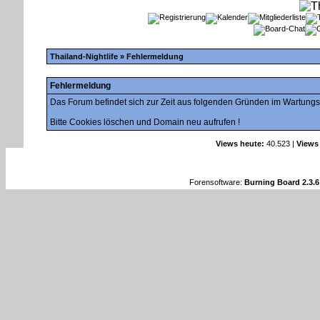
Thailand-Nightlife
» Fehlermeldung
Fehlermeldung
Das Forum befindet sich zur Zeit aus folgenden Gründen im Wartung
Bitte Cookies löschen und Domain neu aufrufen !
Views heute:
40.523 |
Views
Forensoftware:
Burning Board 2.3.6